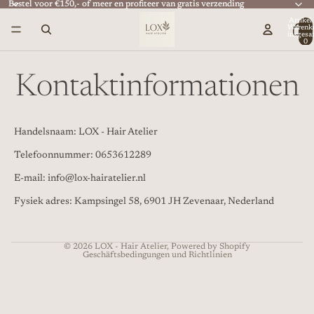
Bestel voor €150,- of meer en profiteer van gratis verzending
Bestel voor €150,- of meer en profiteer van gratis verzending
Artikel
Warenk
insgesa
0
Kontaktinformationen
Datenschutzerklärung
Handelsnaam: LOX - Hair Atelier
Kontaktinformationen
Telefoonnummer: 0653612289
Widerrufsrecht
E-mail: info@lox-hairatelier.nl
AGB
Fysiek adres: Kampsingel 58, 6901 JH Zevenaar, Nederland
Versand
Impressum
© 2026
LOX - Hair Atelier
, Powered by Shopify
Geschäftsbedingungen und Richtlinien